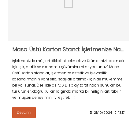
Masa Üstü Karton Stand: İşletmenize Nasıl Değer Katar?
İşletmenizde müşteri dikkatini çekmek ve ürünlerinizi tanıtmak
için şık, pratik ve ekonomik çözümler mi arıyorsunuz? Masa
üstü karton standlar, işletmenize estetik ve işlevsellik
kazandırmanın yanı sıra, satışları artırmak için de mükemmel
bir yol sunar. Özellikle asPOS Display tarafından sunulan bu
tür ürünler, doğru kullanıldığında marka bilinirliğini artırabilir
ve müşteri deneyimini iyileştirebilir.
Devamı
21/10/2024
13:17