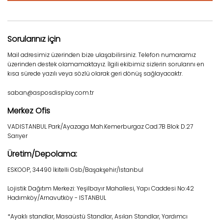
Sorularınız için
Mail adresimiz üzerinden bize ulaşabilirsiniz. Telefon numaramız
üzerinden destek olamamaktayız. İlgili ekibimiz sizlerin sorularını en
kısa sürede yazılı veya sözlü olarak geri dönüş sağlayacaktr.
saban@asposdisplay.com.tr
Merkez Ofis
VADISTANBUL Park/Ayazaga Mah.Kemerburgaz Cad.7B Blok D.27
Sarıyer
Üretim/Depolama:
ESKOOP, 34490 İkitelli Osb/Başakşehir/İstanbul
Lojistik Dağıtım Merkezi: Yeşilbayır Mahallesi, Yapı Caddesi No:42
Hadımköy/Arnavutköy - ISTANBUL
*Ayaklı standlar, Masaüstü Standlar, Asılan Standlar, Yardımcı