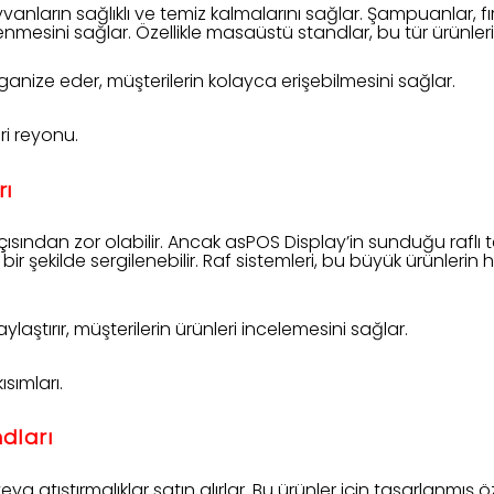
anların sağlıklı ve temiz kalmalarını sağlar. Şampuanlar, fır
enmesini sağlar. Özellikle masaüstü standlar, bu tür ürünlerin
anize eder, müşterilerin kolayca erişebilmesini sağlar.
ri reyonu.
rı
ısından zor olabilir. Ancak asPOS Display’in sunduğu raflı 
 bir şekilde sergilenebilir. Raf sistemleri, bu büyük ürünleri
laştırır, müşterilerin ürünleri incelemesini sağlar.
ısımları.
dları
eya atıştırmalıklar satın alırlar. Bu ürünler için tasarlanmış 