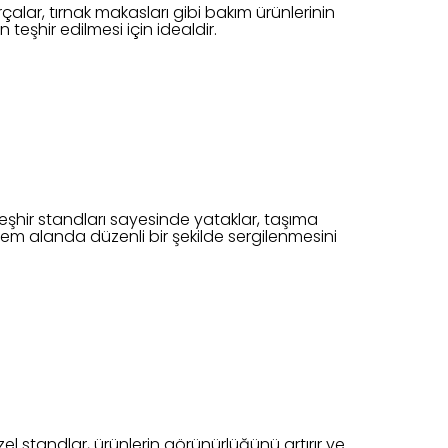
çalar, tırnak makasları gibi bakım ürünlerinin
 teşhir edilmesi için idealdir.
teşhir standları sayesinde yataklar, taşıma
n hem alanda düzenli bir şekilde sergilenmesini
özel standlar, ürünlerin görünürlüğünü artırır ve