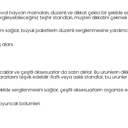
vcil hayvan mamaları, düzenli ve dikkat çekici bir şekilde s
leyebileceğiniz teşhir standları, müşteri dikkatini çekmek ve 
sını sağlar, büyük paketlerin düzenli sergilenmesine yardımcı
 alanı.
lar ve çeşitli aksesuarlar da satın alırlar. Bu ürünlerin dik
kararlarını teşvik edebilir. Raflı veya askılı standlar, bu ürünl
şekilde sergilenmesini sağlar, çeşitli aksesuarların organize 
 oyuncak bölümleri.
ı