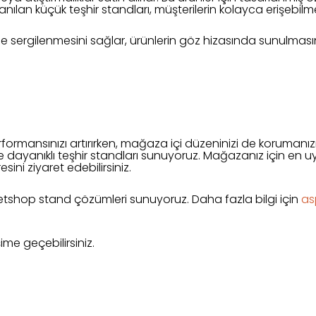
llanılan küçük teşhir standları, müşterilerin kolayca erişebilm
de sergilenmesini sağlar, ürünlerin göz hizasında sunulmasın
erformansınızı artırırken, mağaza içi düzeninizi de korumanız
 ve dayanıklı teşhir standları sunuyoruz. Mağazanız için en 
sini ziyaret edebilirsiniz.
etshop stand çözümleri sunuyoruz. Daha fazla bilgi için
as
şime geçebilirsiniz.