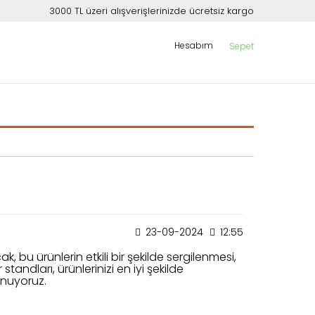
3000 TL üzeri alışverişlerinizde ücretsiz kargo
Hesabım
Sepet
23-09-2024
12:55
 bu ürünlerin etkili bir şekilde sergilenmesi,
andları, ürünlerinizi en iyi şekilde
unuyoruz.