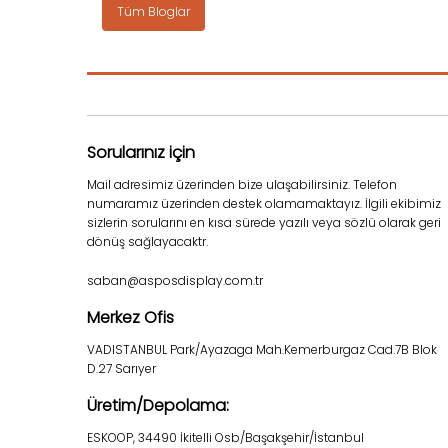
Tüm Bloglar
Sorularınız için
Mail adresimiz üzerinden bize ulaşabilirsiniz. Telefon
numaramız üzerinden destek olamamaktayız. İlgili ekibimiz
sizlerin sorularını en kısa sürede yazılı veya sözlü olarak geri
dönüş sağlayacaktr.
saban@asposdisplay.com.tr
Merkez Ofis
VADISTANBUL Park/Ayazaga Mah.Kemerburgaz Cad.7B Blok
D.27 Sarıyer
Üretim/Depolama:
ESKOOP, 34490 İkitelli Osb/Başakşehir/İstanbul