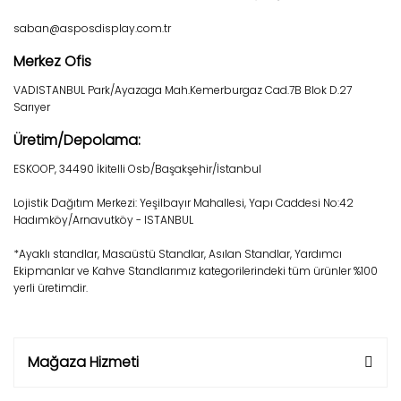
saban@asposdisplay.com.tr
Merkez Ofis
VADISTANBUL Park/Ayazaga Mah.Kemerburgaz Cad.7B Blok D.27
Sarıyer
Üretim/Depolama:
ESKOOP, 34490 İkitelli Osb/Başakşehir/İstanbul
Lojistik Dağıtım Merkezi: Yeşilbayır Mahallesi, Yapı Caddesi No:42
Hadımköy/Arnavutköy - ISTANBUL
*Ayaklı standlar, Masaüstü Standlar, Asılan Standlar, Yardımcı
Ekipmanlar ve Kahve Standlarımız kategorilerindeki tüm ürünler %100
yerli üretimdir.
Mağaza Hizmeti