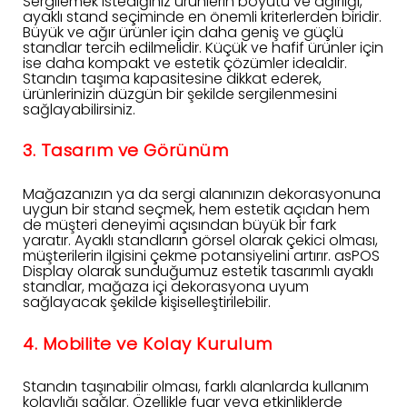
Sergilemek istediğiniz ürünlerin boyutu ve ağırlığı,
ayaklı stand seçiminde en önemli kriterlerden biridir.
Büyük ve ağır ürünler için daha geniş ve güçlü
standlar tercih edilmelidir. Küçük ve hafif ürünler için
ise daha kompakt ve estetik çözümler idealdir.
Standın taşıma kapasitesine dikkat ederek,
ürünlerinizin düzgün bir şekilde sergilenmesini
sağlayabilirsiniz.
3. Tasarım ve Görünüm
Mağazanızın ya da sergi alanınızın dekorasyonuna
uygun bir stand seçmek, hem estetik açıdan hem
de müşteri deneyimi açısından büyük bir fark
yaratır. Ayaklı standların görsel olarak çekici olması,
müşterilerin ilgisini çekme potansiyelini artırır. asPOS
Display olarak sunduğumuz estetik tasarımlı ayaklı
standlar, mağaza içi dekorasyona uyum
sağlayacak şekilde kişiselleştirilebilir.
4. Mobilite ve Kolay Kurulum
Standın taşınabilir olması, farklı alanlarda kullanım
kolaylığı sağlar. Özellikle fuar veya etkinliklerde