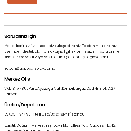
Sorularınız için
Mail adresimiz üzerinden bize ulaşabilirsiniz. Telefon numaramız
üzerinden destek olamamaktayız. İlgili ekibimiz sizlerin sorularını en
kısa sürede yazılı veya sözlü olarak geri dönüş sağlayacaktr.
saban@asposdisplay.com.tr
Merkez Ofis
VADISTANBUL Park/Ayazaga Mah.Kemerburgaz Cad.7B Blok D.27
Sarıyer
Üretim/Depolama:
ESKOOP, 34490 İkitelli Osb/Başakşehir/İstanbul
Lojistik Dağıtım Merkezi: Yeşilbayır Mahallesi, Yapı Caddesi No:42
Hadımköy/Arnavutköy - ISTANBUL