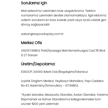
Sorularınız için
Mail adresimiz üzerinden bize ulaşabilirsiniz. Telefon
numaramız üzerinden destek olamamaktayız. İlgili ekibimiz
sizlerin sorularını en kısa sürede yazılı veya sözlü olarak geri
dönüş sağlayacaktr.
saban@asposdisplay.com.tr
Merkez Ofis
VADISTANBUL Park/Ayazaga Mah.Kemerburgaz Cad.7B Blok
D.27 Sarıyer
Üretim/Depolama:
ESKOOP, 34490 İkitelli Osb/Başakşehir/İstanbul
Lojistik Dağıtım Merkezi: Yeşilbayır Mahallesi, Yapı Caddesi
No:42 Hadımköy/Arnavutköy - ISTANBUL
*Ayaklı standlar, Masaüstü Standlar, Asılan Standlar, Yardım
Ekipmanlar ve Kahve Standlarımız kategorilerindeki tüm
ürünler %100 yerli üretimdir.